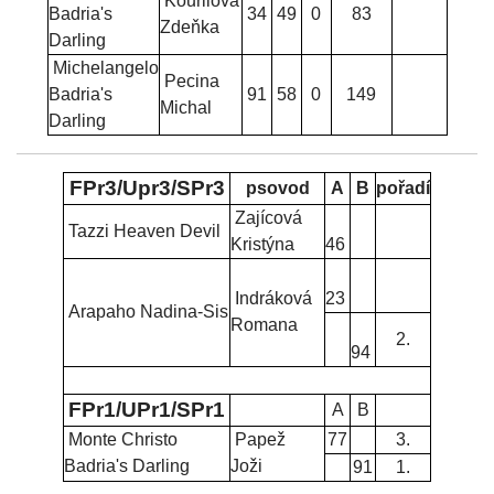
Kouřilová
Badria's
34
49
0
83
Zdeňka
Darling
Michelangelo
Pecina
Badria's
91
58
0
149
Michal
Darling
FPr3/Upr3/SPr3
psovod
A
B
pořadí
Zajícová
Tazzi Heaven Devil
Kristýna
46
Indráková
23
Arapaho Nadina-Sis
Romana
2.
94
FPr1/UPr1/SPr1
A
B
Monte Christo
Papež
77
3.
Badria's Darling
Joži
91
1.