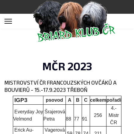
MČR 2023
MISTROVSTVÍ ČR FRANCOUZSKÝCH OVČÁKŮ A
BOUVIERŮ - 15.-17.9.2023 TŘEBOŇ
IGP3
psovod
A
B
C
celkem
pořadí
4.-
Everyday Joy
Šrajerová
256
Mistr
Velmond
Petra
88
77
91
ČR
Erick Au-
Vagerová
59
78
74
211