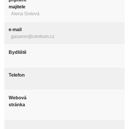
majitele
Alena Sixtová
e-mail
gasaron@centrum.cz
Bydliště
Telefon
Webová
stránka