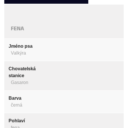
FENA
Jméno psa
Valkýra
Chovatelská
stanice
Gasaron
Barva
černá
Pohlaví
fena