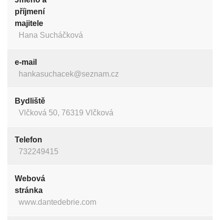
příjmení
majitele
Hana Sucháčková
e-mail
hankasuchacek@seznam.cz
Bydliště
Vlčková 50, 76319 Vlčková
Telefon
732249415
Webová
stránka
www.dantedebrie.com