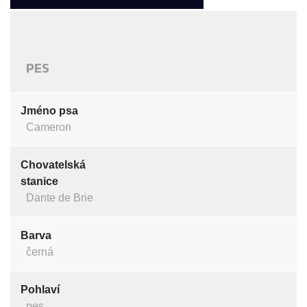
PES
Jméno psa
Cameron
Chovatelská
stanice
Dante de Brie
Barva
černá
Pohlaví
pes