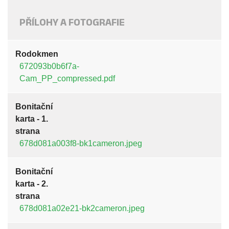
PŘÍLOHY A FOTOGRAFIE
Rodokmen
672093b0b6f7a-
Cam_PP_compressed.pdf
Bonitační
karta - 1.
strana
678d081a003f8-bk1cameron.jpeg
Bonitační
karta - 2.
strana
678d081a02e21-bk2cameron.jpeg